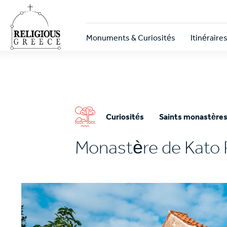
Skip
to
main
Κεντρική
content
Monuments & Curiosités
Itinéraire
πλοήγηση
Curiosités
Saints monastère
Monastère de Kato 