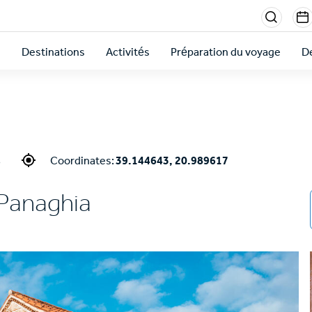
Menu
sectio
s
Destinations
Activités
Préparation du voyage
De
right
s
Coordinates:
39.144643, 20.989617
Panaghia