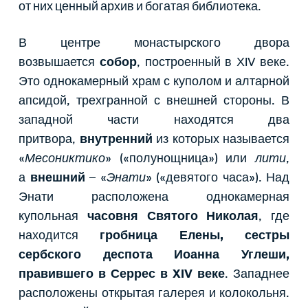
от них ценный архив и богатая библиотека.
В центре монастырского двора
возвышается
собор
, построенный в ХIV веке.
Это однокамерный храм с куполом и алтарной
апсидой, трехгранной с внешней стороны. В
западной части находятся два
притвора,
внутренний
из которых называется
«
Месониктико
» («полунощница») или
лити
,
а
внешний
– «
Энати
» («девятого часа»). Над
Энати расположена однокамерная
купольная
часовня Святого Николая
, где
находится
гробница Елены, сестры
сербского деспота Иоанна Углеши,
правившего в Серрес в XIV веке
. Западнее
расположены открытая галерея и колокольня.