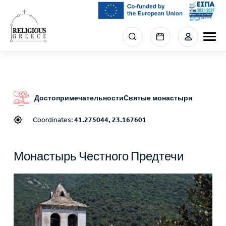
Skip
to
main
Menu
content
section
right
Достопримечательности
Святые монастыри
Coordinates:
41.275044, 23.167601
Монастырь Честного Предтечи