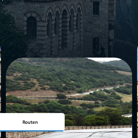
!
Routen