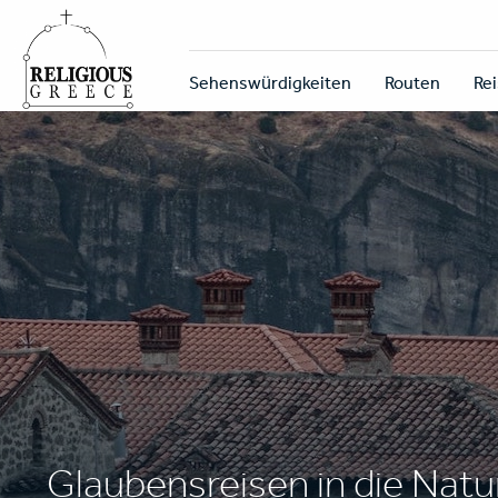
Skip
to
main
Κεντρική
content
Sehenswürdigkeiten
Routen
Rei
πλοήγηση
Glaubensreisen in die Natur