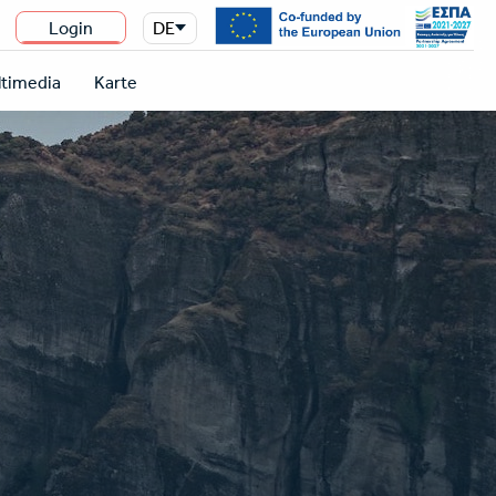
Login
DE
n
timedia
Karte