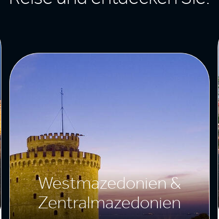
Westmazedonien &
Zentralmazedonien