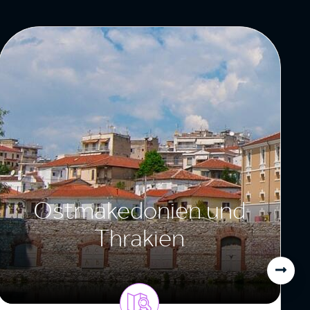
Ostmakedonien und
Thrakien