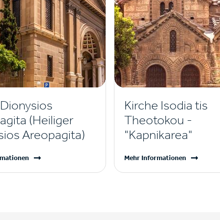
 Dionysios
Kirche Isodia tis
gita (Heiliger
Theotokou -
sios Areopagita)
"Kapnikarea"
rmationen
Mehr Informationen