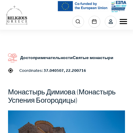
Skip
to
main
Menu
content
section
right
Достопримечательности
Святые монастыри
Coordinates:
37.040507, 22.200716
Монастырь Димиова (Монастырь
Успения Богородицы)