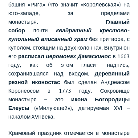
башня «Рига» (что значит «Королевская») на
юго-западе, за пределами
монастыря.
Главный
собор
почти
квадратный крестово-
купольный вписанный храм
без притвора, с
куполом, стоящим на двух колоннах. Внутри он
его
расписал
иеромонах Дамаскинос
в 1663
году, как об этом гласит надпись,
сохранившаяся над входом.
Деревянный
резной иконостас
был сделан Андреасом
Коронеосом в 1773 году. Сокровище
монастыря – это
икона Богородицы
Елеусы
(«Милующей»), датируемая ΧVI –
началом XVII века.
Храмовый праздник отмечается в монастыре