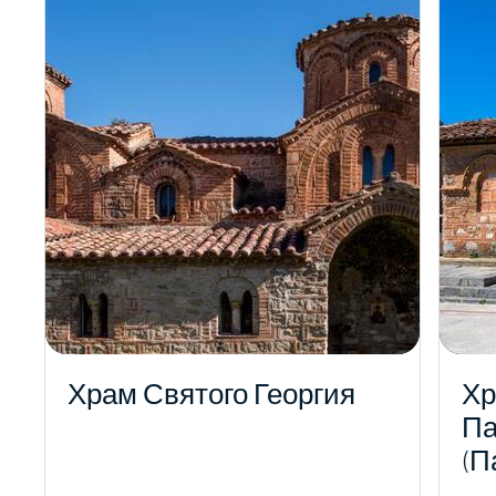
Храм Святого Георгия
Хр
Па
(П