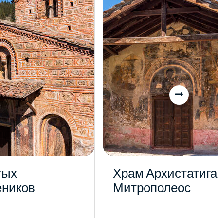
тых
Храм Архистатига
еников
Митрополеос