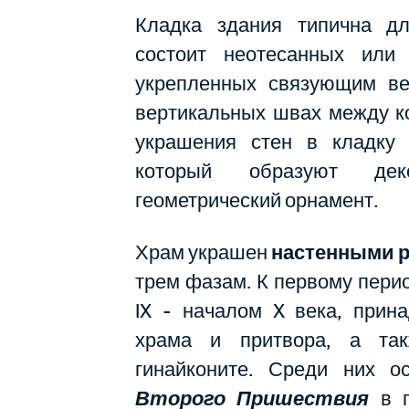
Кладка здания типична дл
состоит неотесанных или 
укрепленных связующим ве
вертикальных швах между к
украшения стен в кладку 
который образуют дек
геометрический орнамент.
Храм украшен
настенными 
трем фазам. К первому пери
IX - началом X века, прин
храма и притвора, а та
гинайконите. Среди них 
Второго Пришествия
в п