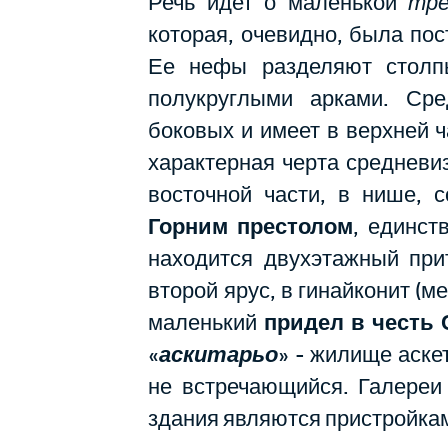
Речь идет о маленькой
тре
которая, очевидно, была пос
Ее нефы разделяют столп
полукруглыми арками. Ср
боковых и имеет в верхней 
характерная черта средневи
восточной части, в нише, 
Горним престолом
, единст
находится двухэтажный при
второй ярус, в гинайконит (м
маленький
придел в честь
«
аскитарьо
» - жилище аске
не встречающийся. Галереи 
здания являются пристройкам