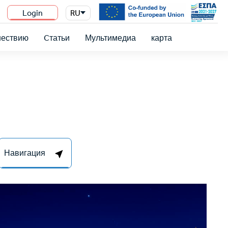
Login
RU
n
шествию
Cтатьи
Мультимедиа
карта
Навигация