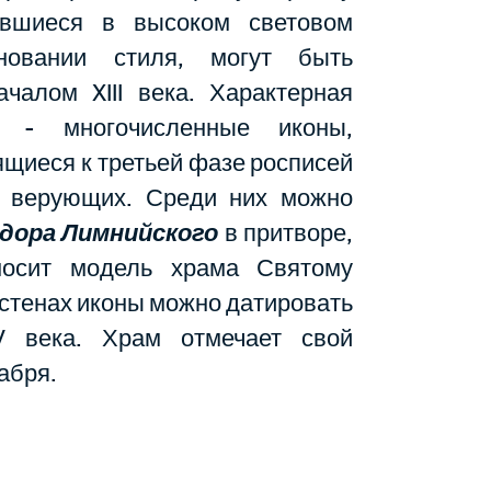
ившиеся в высоком световом
новании стиля, могут быть
чалом XIII века. Характерная
а - многочисленные иконы,
ящиеся к третьей фазе росписей
 верующих. Среди них можно
одора Лимнийского
в притворе,
носит модель храма Святому
 стенах иконы можно датировать
V века. Храм отмечает свой
абря.