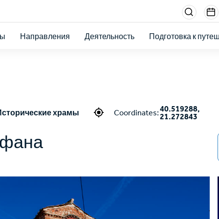
Menu
sectio
ты
Направления
Деятельность
Подготовка к путе
right
40.519288,
Исторические храмы
Coordinates:
21.272843
ефана