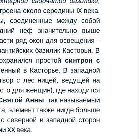
хнефной сводчатой базилике
,
троена около середины IX века.
ы, соединенные между собой
едний неф значительно выше
части ряд окон для освещения –
зантийских базилик Касторьи. В
сохранился простой
синтрон с
венный в Касторье. В западной
твор с лестницей, ведущей на
есто для женщин), где находится
 Святой Анны
, так называемый
та, элемент также нигде больше
с северной и западной сторон
и XX века.