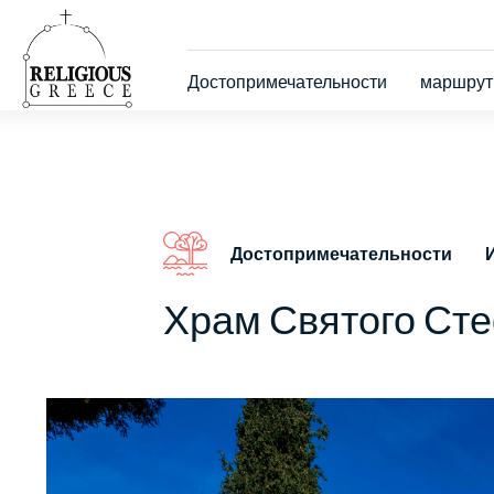
Skip
to
main
Κεντρική
content
Достопримечательности
маршру
πλοήγηση
Достопримечательности
Храм Святого Ст