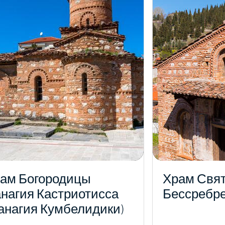
ам Богородицы
Храм Свя
нагия Кастриотисса
Бессребр
анагия Кумбелидики)