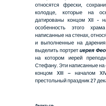
относятся фрески, сохран
колодце, которые на ос
датированы концом XII - на
особенность этого храм
написанные на стенах, относ
и выполненные на дарения
выделить портрет
иерея Фе
на котором иерей препод
Стефану. Эти написанные на
концом XIII – началом XI
престольный праздник 27 дек
Делиться: