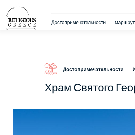
Skip
to
main
Κεντρική
content
Достопримечательности
маршру
πλοήγηση
Достопримечательности
Храм Святого Гео