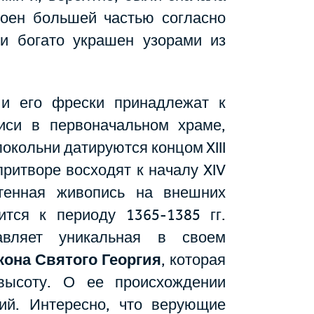
оен большей частью согласно
 и богато украшен узорами из
 и его фрески принадлежат к
иси в первоначальном храме,
локольни датируются концом XIII
притворе восходят к началу XIV
тенная живопись на внешних
ится к периоду 1365-1385 гг.
авляет уникальная в своем
кона Святого Георгия
, которая
высоту. О ее происхождении
ий. Интересно, что верующие