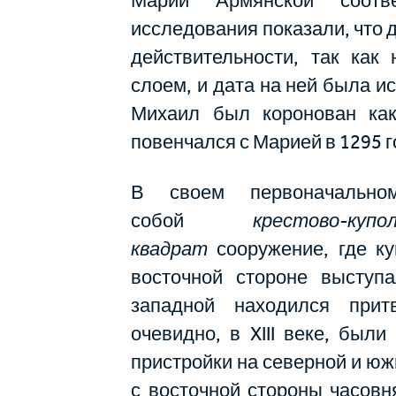
Марии Армянской соотв
исследования показали, что 
действительности, так как
слоем, и дата на ней была ис
Михаил был коронован как
повенчался с Марией в 1295 г
В своем первоначально
собой
крестово-купо
квадрат
сооружение, где к
восточной стороне выступа
западной находился прит
очевидно, в XIII веке, был
пристройки на северной и ю
с восточной стороны часовн