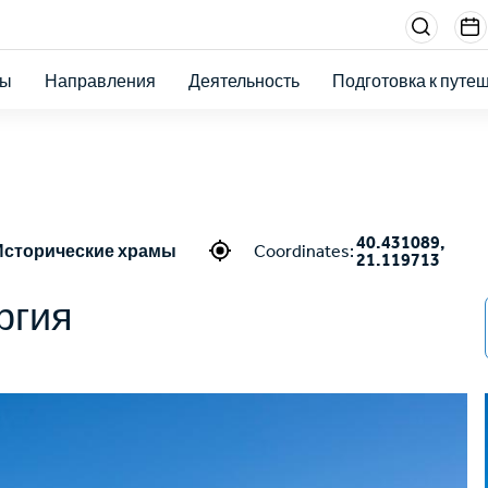
Menu
sectio
ты
Направления
Деятельность
Подготовка к путе
right
40.431089,
Исторические храмы
Coordinates:
21.119713
ргия