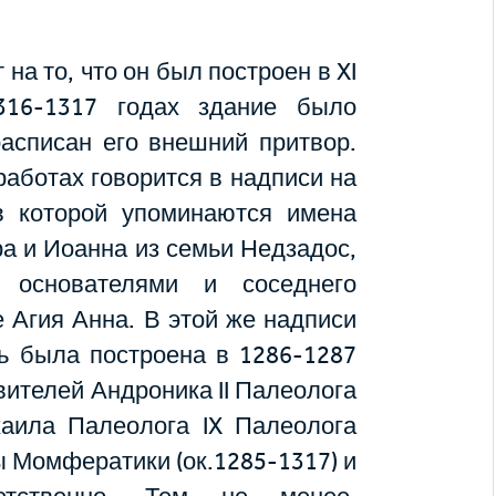
на то, что он был построен в XI
316-1317 годах здание было
асписан его внешний притвор.
работах говорится в надписи на
в которой упоминаются имена
а и Иоанна из семьи Недзадос,
 основателями и соседнего
е Агия Анна. В этой же надписи
вь была построена в 1286-1287
вителей Андроника II Палеолога
хаила Палеолога IX Палеолога
ны Момфератики (ок.1285-1317) и