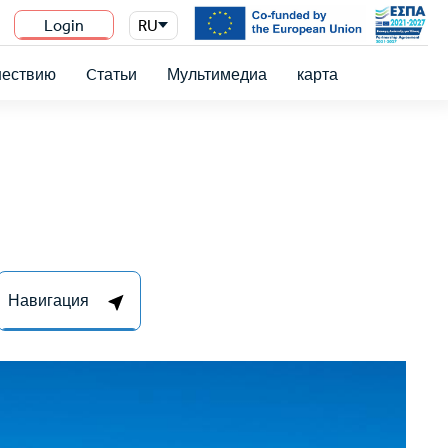
Login
RU
n
шествию
Cтатьи
Мультимедиа
карта
Навигация