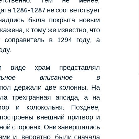
етственно. Тем не менее,
дата 1286-1287 не соответствует
 надпись была покрыта новым
кажена, к тому же известно, что
 соправитель в 1294 году, а
оду.
м виде храм представлял
льное
вписанное в
упол держали две колонны. На
ла трехгранная апсида, а на
вор и колокольня. Позднее,
и построены внешний притвор и
жной сторонах. Они завершались
ями и, вероятно, были сначала