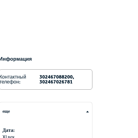
Информация
Контактный
302467088200,
телефон:
302467026781
еще
Дата:
XI век