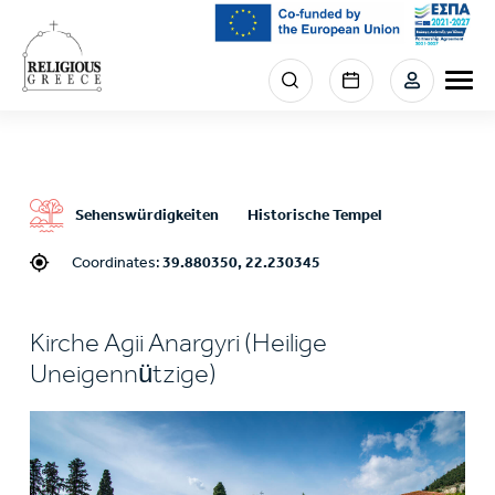
Skip
to
main
Menu
content
section
right
Sehenswürdigkeiten
Historische Tempel
Coordinates:
39.880350, 22.230345
Kirche Agii Anargyri (Heilige
Uneigennützige)