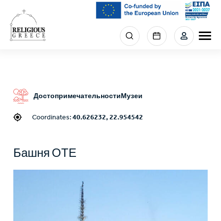
Skip
to
main
Menu
content
section
right
Достопримечательности
Музеи
Coordinates:
40.626232, 22.954542
Башня ОТЕ