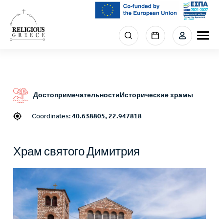
Skip
to
main
Menu
content
section
right
Достопримечательности
Исторические храмы
Coordinates:
40.638805, 22.947818
Храм святого Димитрия