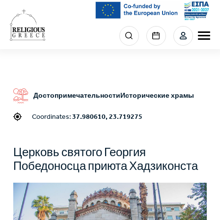
Skip
to
main
Menu
content
section
right
Достопримечательности
Исторические храмы
Coordinates:
37.980610, 23.719275
Церковь святого Георгия
Победоносца приюта Хадзиконста