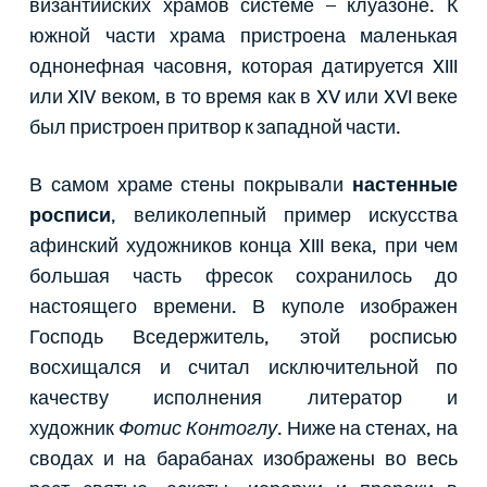
византийских храмов системе – клуазоне. К
южной части храма пристроена маленькая
однонефная часовня, которая датируется XIII
или XIV веком, в то время как в XV или XVI веке
был пристроен притвор к западной части.
В самом храме стены покрывали
настенные
росписи
, великолепный пример искусства
афинский художников конца XIII века, при чем
большая часть фресок сохранилось до
настоящего времени. В куполе изображен
Господь Вседержитель, этой росписью
восхищался и считал исключительной по
качеству исполнения литератор и
художник
Фотис Контоглу
. Ниже на стенах, на
сводах и на барабанах изображены во весь