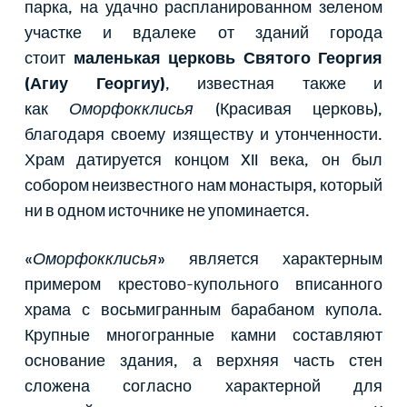
парка, на удачно распланированном зеленом
участке и вдалеке от зданий города
стоит
маленькая церковь Святого Георгия
(Агиу Георгиу)
, известная также и
как
Оморфокклисья
(Красивая церковь),
благодаря своему изяществу и утонченности.
Храм датируется концом XII века, он был
собором неизвестного нам монастыря, который
ни в одном источнике не упоминается.
«
Оморфокклисья
» является характерным
примером крестово-купольного вписанного
храма с восьмигранным барабаном купола.
Крупные многогранные камни составляют
основание здания, а верхняя часть стен
сложена согласно характерной для