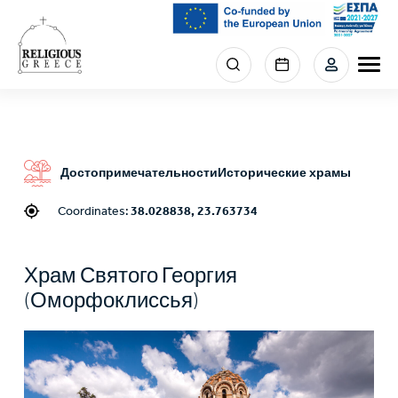
Skip
to
main
Menu
content
section
right
Достопримечательности
Исторические храмы
Coordinates:
38.028838, 23.763734
Храм Святого Георгия
(Оморфоклиссья)