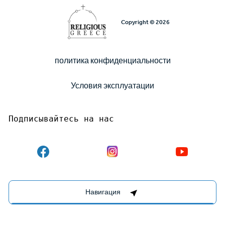
Copyright © 2026
политика конфиденциальности
Υποσέλιδο
Условия эксплуатации
Подписывайтесь на нас
Destinations Management System by
Навигация