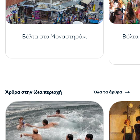
Βόλτα στο Μοναστηράκι
Βόλτα 
Άρθρα στην ίδια περιοχή
Όλα τα άρθρα