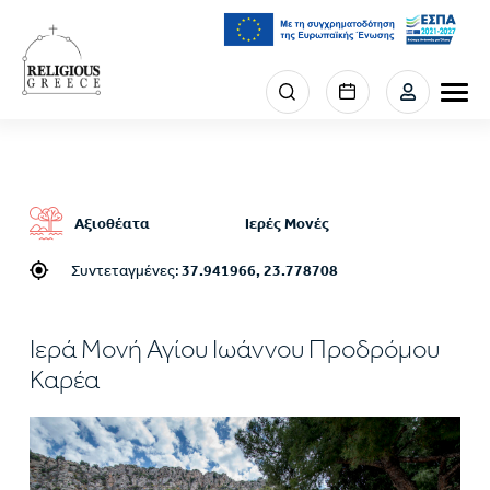
Παράκαμψη
προς
το
κυρίως
Menu
περιεχόμενο
section
right
Αξιοθέατα
Ιερές Μονές
Συντεταγμένες:
37.941966, 23.778708
Ιερά Μονή Αγίου Ιωάννου Προδρόμου
Καρέα