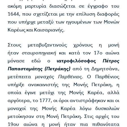
ακόμη μαρτυρία διασώζεται σε έγγραφο του
1644, που σχετίζεται με την επίλυση διαφοράς
που υπήρχε μεταξύ των ηγουμένων των Μονών
Καρέως και Καισαριανής.
Στους μεταβυζαντινούς χρόνους η μονή
ήταν
σταυροπηγιακή
και κατά τον 17ο αιώνα
μόνασε εδώ ο
ιατροφιλόσοφος
Πέτρος
Παπασταμάτης (Πετράκης)
από τη Δημητσάνα,
μετέπειτα
μοναχός Παρθένιος
. Ο Παρθένιος
υπήρξε ανακαινιστής της Μονής Πετράκη, η
οποία έγινε μετόχι της Μονής Καρέα, αλλά
αργότερα, το 1777, οι όροι αντιστράφηκαν και οι
μοναχοί της Μονής Καρέα λόγω δυσκολιών
μετοίκησαν στη Μονή Πετράκη. Στις αρχές του
19ου αιώνα η μονή ήταν πια πιθανότατα